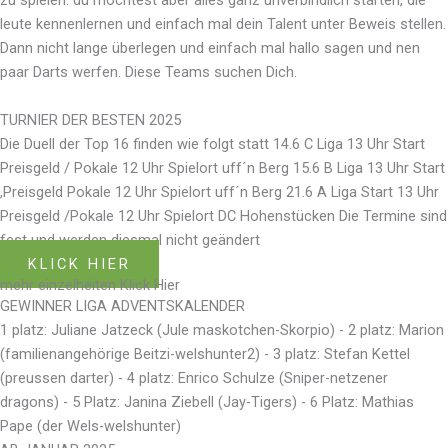
leute kennenlernen und einfach mal dein Talent unter Beweis stellen.
Dann nicht lange überlegen und einfach mal hallo sagen und nen
paar Darts werfen. Diese Teams suchen Dich.
TURNIER DER BESTEN 2025
Die Duell der Top 16 finden wie folgt statt 14.6 C Liga 13 Uhr Start
Preisgeld / Pokale 12 Uhr Spielort uff´n Berg 15.6 B Liga 13 Uhr Start
,Preisgeld Pokale 12 Uhr Spielort uff´n Berg 21.6 A Liga Start 13 Uhr
Preisgeld /Pokale 12 Uhr Spielort DC Hohenstücken Die Termine sind
fest und werden diesmal nicht geändert
KLICK HIER
mehr einzelheiten Klick Hier
GEWINNER LIGA ADVENTSKALENDER
1 platz: Juliane Jatzeck (Jule maskotchen-Skorpio) - 2 platz: Marion
(familienangehörige Beitzi-welshunter2) - 3 platz: Stefan Kettel
(preussen darter) - 4 platz: Enrico Schulze (Sniper-netzener
dragons) - 5 Platz: Janina Ziebell (Jay-Tigers) - 6 Platz: Mathias
Pape (der Wels-welshunter)