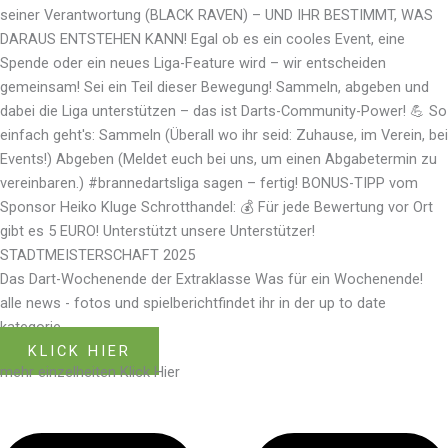
seiner Verantwortung (BLACK RAVEN) – UND IHR BESTIMMT, WAS
DARAUS ENTSTEHEN KANN! Egal ob es ein cooles Event, eine
Spende oder ein neues Liga-Feature wird – wir entscheiden
gemeinsam! Sei ein Teil dieser Bewegung! Sammeln, abgeben und
dabei die Liga unterstützen – das ist Darts-Community-Power! 💪 So
einfach geht's: Sammeln (Überall wo ihr seid: Zuhause, im Verein, bei
Events!) Abgeben (Meldet euch bei uns, um einen Abgabetermin zu
vereinbaren.) #brannedartsliga sagen – fertig! BONUS-TIPP vom
Sponsor Heiko Kluge Schrotthandel: 💰 Für jede Bewertung vor Ort
gibt es 5 EURO! Unterstützt unsere Unterstützer!
STADTMEISTERSCHAFT 2025
Das Dart-Wochenende der Extraklasse Was für ein Wochenende!
alle news - fotos und spielberichtfindet ihr in der up to date
kategorie
KLICK HIER
mehr einzelheiten Klick Hier