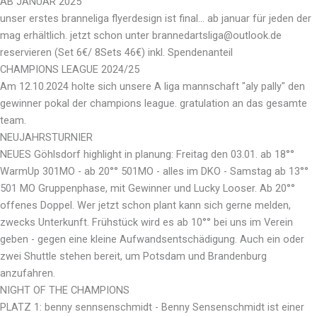
AB JANUAR 2025
unser erstes branneliga flyerdesign ist final... ab januar für jeden der
mag erhältlich. jetzt schon unter brannedartsliga@outlook.de
reservieren (Set 6€/ 8Sets 46€) inkl. Spendenanteil
CHAMPIONS LEAGUE 2024/25
Am 12.10.2024 holte sich unsere A liga mannschaft "aly pally" den
gewinner pokal der champions league. gratulation an das gesamte
team.
NEUJAHRSTURNIER
NEUES Göhlsdorf highlight in planung: Freitag den 03.01. ab 18°°
WarmUp 301MO - ab 20°° 501MO - alles im DKO - Samstag ab 13°°
501 MO Gruppenphase, mit Gewinner und Lucky Looser. Ab 20°°
offenes Doppel. Wer jetzt schon plant kann sich gerne melden,
zwecks Unterkunft. Frühstück wird es ab 10°° bei uns im Verein
geben - gegen eine kleine Aufwandsentschädigung. Auch ein oder
zwei Shuttle stehen bereit, um Potsdam und Brandenburg
anzufahren.
NIGHT OF THE CHAMPIONS
PLATZ 1: benny sennsenschmidt - Benny Sensenschmidt ist einer