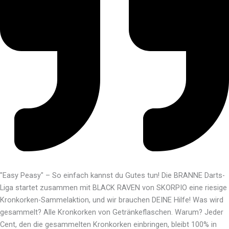
"Easy Peasy" – So einfach kannst du Gutes tun! Die BRANNE Darts-
Liga startet zusammen mit BLACK RAVEN von SKORPIO eine riesige
Kronkorken-Sammelaktion, und wir brauchen DEINE Hilfe! Was wird
gesammelt? Alle Kronkorken von Getränkeflaschen. Warum? Jeder
Cent, den die gesammelten Kronkorken einbringen, bleibt 100% in