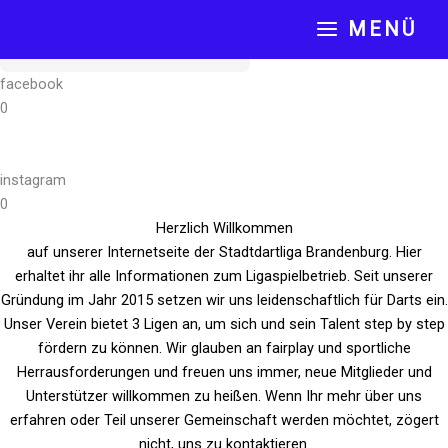
Dieses
Diese
Diese
Zum
Formular
Metabox
Metabox
MENÜ
ausblenden
ein-/ausblenden.
ein-/ausblenden.
Inhalt
INHALTSVERZEICHNIS ANZEIGEN
springen
facebook
0
instagram
0
Herzlich Willkommen
auf unserer Internetseite der Stadtdartliga Brandenburg. Hier
erhaltet ihr alle Informationen zum Ligaspielbetrieb. Seit unserer
Gründung im Jahr 2015 setzen wir uns leidenschaftlich für Darts ein.
Unser Verein bietet 3 Ligen an, um sich und sein Talent step by step
fördern zu können. Wir glauben an fairplay und sportliche
Herrausforderungen und freuen uns immer, neue Mitglieder und
Unterstützer willkommen zu heißen. Wenn Ihr mehr über uns
erfahren oder Teil unserer Gemeinschaft werden möchtet, zögert
nicht, uns zu kontaktieren.