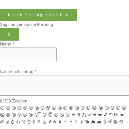
Sag uns gern deine Meinung
x
Name
*
Gästebucheintrag
*
0
/
500
Zeichen
😄
😃
😉
😊
😚
😗
😜
😛
😳
😁
😬
😌
😞
😘
😍
😢
😂
😭
😅
😓
😩
😮
😱
😠
😡
😤
😋
😎
😴
😈
😇
😕
😏
😑
👲
👮
💂
👶
❤
💔
💕
💘
💌
💋
🎁
💰
💍
👍
👎
👌
✌️
🤘
👏
🎵
☕️
🍵
🍺
🍷
🍼
☀️
🌤
🌦
🌧
🌜
🌈
🏝
🎅