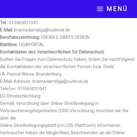
Zum
MENÜ
Inhalt
brannedartsliga
springen
Tel.:
015565031041
E-Mail:
brannedartsliga@outlook.de
Berufsbezeichnung:
FREIER E DARTS VEREIN
Blattlinie:
LIGAPORTAL
Kontaktdaten des Verantwortlichen für Datenschutz
Sollten Sie Fragen zum Datenschutz haben, finden Sie nachfolgend
die Kontaktdaten der verantwortlichen Person bzw. Stelle:
i.A. Pascal Wiese, Brandenburg
E-Mail-Adresse: brannedartsliga@outlook.de
Telefon: 015565031041
EU-Streitschlichtung
Gemäß Verordnung über Online-Streitbeilegung in
Verbraucherangelegenheiten (ODR-Verordnung) möchten wir Sie
über die
Online-Streitbeilegungsplattform (OS-Plattform) informieren.
Verbraucher haben die Möglichkeit, Beschwerden an die Online