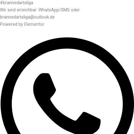
#brannedartsliga
Wir sind erreichbar: WhatsApp/SMS oder
brannedartsliga@outlook.de
Powered by Elementor